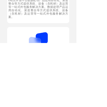
E站云开放平台数据处理产品运用自动化、渠道
整合等方式提供系统、设备（含耗材）及运营
等一站式外包服务解决方案。数据处理产品运
用自动化、渠道整合等方式提供系统、设备
（含耗材）及运营等一站式外包服务解决方
案。
内容开放平台
内容创作者生产的内容可以通过EhViewer绿色
版、EhViewer白色版、EhViewer彩色版等十大平
台进行分发。为解决个人、企业、组织在E站平
台上的业务服务与用户管理提供实用的服务工
具平台。
Copyright © 2025-2026 EhViewer. All Rights Reserved
EZ(香港)集团 版权所有