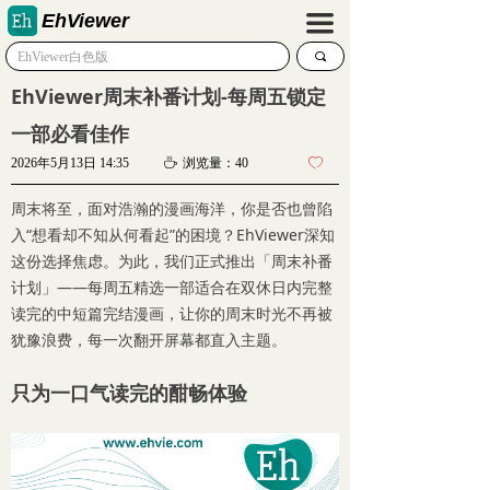
EhViewer
끀
끠
EhViewer周末补番计划-每周五锁定
一部必看佳作
2026年5月13日
14:35
ꄘ
浏览量：
40
ꄀ
周末将至，面对浩瀚的漫画海洋，你是否也曾陷
入“想看却不知从何看起”的困境？EhViewer深知
这份选择焦虑。为此，我们正式推出「周末补番
计划」——每周五精选一部适合在双休日内完整
读完的中短篇完结漫画，让你的周末时光不再被
犹豫浪费，每一次翻开屏幕都直入主题。
只为一口气读完的酣畅体验