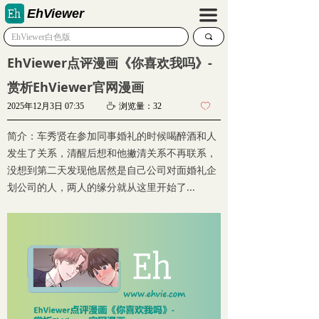
EhViewer
끀
끠
EhViewer点评漫画《你喜欢我吗》-
赏析EhViewer官网漫画
2025年12月3日
07:35
ꄘ
浏览量：
32
ꄀ
简介：车秀贤在参加同事婚礼的时候喝醉酒和人
发生了关系，清醒后想和他撇清关系不再联系，
没想到第二天发现他居然是自己公司对面婚礼企
划公司的人，两人的缘分就从这里开始了...