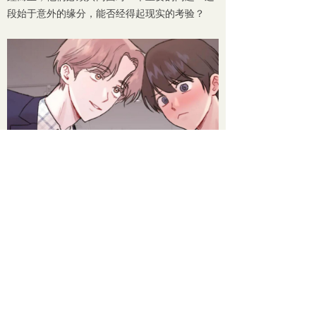
段始于意外的缘分，能否经得起现实的考验？
《你喜欢我吗》通过细腻动人的笔触，描绘了一
段从意外开始，却在理解与包容中茁壮成长的现
代爱情故事。这部作品不仅展现了都市男女在面
对感情时的犹豫与勇敢，更深刻地探讨了缘分、
选择与真爱的意义。它告诉我们，有时候最美好
的爱情，往往始于最意想不到的相遇；而真正的
缘分，从来都不会被现实的距离所阻隔。当两颗
心真诚相待时，即便是最偶然的邂逅，也能谱写