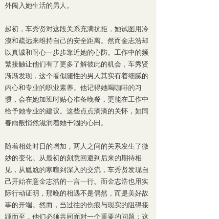
外闯入她生活的男人。
起初，车秀贤对这段关系充满抗拒，她试图用冷
漠和疏远来维持自己的安全距离。然而金志浩却
以真诚和耐心一步步靠近她的心防。工作中的频
繁接触让他们有了更多了解彼此的机会，车秀贤
渐渐发现，这个看似随性的男人其实有着细腻的
内心和专业的职业素养。他记得她喝咖啡的习
惯，会在她加班时贴心准备晚餐，更能在工作中
给予她专业的建议。这些点点滴滴的关怀，如同
春雨般悄然滋润着她干涸的心田。
随着相处时日的增加，两人之间的关系发生了微
妙的变化。从最初的刻意回避到后来的期待相
见，从尴尬的寒暄到深入的交流，车秀贤发现自
己开始在意金志浩的一言一行。而金志浩也用实
际行动证明，那晚的相遇不是偶然，而是美好故
事的开端。然而，当过往的伤痕与现实的阻碍接
踵而至，他们必须共同面对一个重要的问题：这