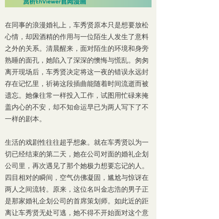
在同事的浪漫婚礼上，车秀贤原本只是想要放松
心情，却因酒精的作用与一位陌生人发生了意料
之外的关系。清晨醒来，面对陌生的环境和身旁
熟睡的面孔，她陷入了深深的懊悔与慌乱。匆匆
离开现场后，车秀贤决定将这一夜的错误永远封
存在记忆里，祈祷这段插曲能随着时间流逝而被
遗忘。她像往常一样投入工作，试图用忙碌来掩
盖内心的不安，却不知命运早已为两人写下了不
一样的剧本。
生活的戏剧性往往超乎想象。就在车秀贤以为一
切已经结束的第二天，她在公司对面的婚礼企划
公司里，再次遇见了那个她极力想要忘记的人。
四目相对的瞬间，空气仿佛凝固，尴尬与惊讶在
两人之间流转。原来，这位名叫金志浩的男子正
是那家婚礼企划公司的首席策划师。如此近的距
离让车秀贤无处可逃，她不得不开始面对这个意