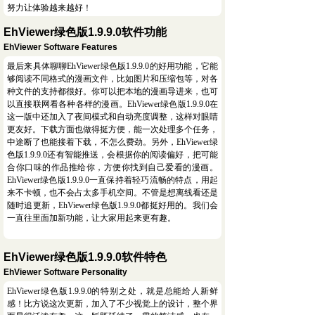
努力让体验越来越好！
EhViewer绿色版1.9.9.0软件功能
EhViewer Software Features
最后来具体聊聊EhViewer绿色版1.9.9.0的好用功能，它能
够阅读不同格式的漫画文件，比如图片和压缩包等，对各
种文件的支持都很好。你可以把本地的漫画导进来，也可
以直接联网看各种各样的漫画。EhViewer绿色版1.9.9.0在
这一版中还加入了夜间模式和自动亮度调整，这样对眼睛
更友好。下载方面也做得挺方便，能一次处理多个任务，
中途断了也能接着下载，不怎么费劲。另外，EhViewer绿
色版1.9.9.0还有智能推送，会根据你的阅读偏好，把可能
合你口味的作品推给你，方便你找到自己爱看的漫画。
EhViewer绿色版1.9.9.0一直保持着轻巧流畅的特点，用起
来不卡顿，也不会占太多手机空间。不管是想离线看还是
随时追更新，EhViewer绿色版1.9.9.0都挺好用的。我们会
一直往里面加新功能，让大家用起来更有趣。
EhViewer绿色版1.9.9.0软件特色
EhViewer Software Personality
EhViewer绿色版1.9.9.0的特别之处，就是总能给人新鲜
感！比方说这次更新，加入了不少视觉上的设计，整个界