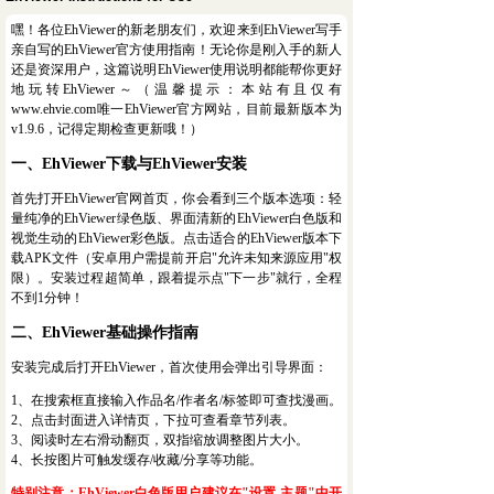
嘿！各位EhViewer的新老朋友们，欢迎来到EhViewer写手
亲自写的EhViewer官方使用指南！无论你是刚入手的新人
还是资深用户，这篇说明EhViewer使用说明都能帮你更好
地玩转EhViewer～（温馨提示：本站有且仅有
www.ehvie.com唯一EhViewer官方网站，目前最新版本为
v1.9.6，记得定期检查更新哦！）
一、EhViewer下载与EhViewer安装
首先打开EhViewer官网首页，你会看到三个版本选项：轻
量纯净的EhViewer绿色版、界面清新的EhViewer白色版和
视觉生动的EhViewer彩色版。点击适合的EhViewer版本下
载APK文件（安卓用户需提前开启"允许未知来源应用"权
限）。安装过程超简单，跟着提示点"下一步"就行，全程
不到1分钟！
二、EhViewer基础操作指南
安装完成后打开EhViewer，首次使用会弹出引导界面：
1、在搜索框直接输入作品名/作者名/标签即可查找漫画。
2、点击封面进入详情页，下拉可查看章节列表。
3、阅读时左右滑动翻页，双指缩放调整图片大小。
4、长按图片可触发缓存/收藏/分享等功能。
特别注意：EhViewer白色版用户建议在"设置-主题"中开