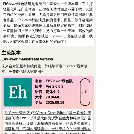
EhViewer绿色版可是备受用户喜爱的一个版本哦！它主打
轻量化和无广告体验，让你在阅读时完全不受干扰，沉浸
在自己的漫画世界里。无论是追更热门连载还是回味经典
老作品，EhViewer都能满足你的需求。而且，软件会定期
更新，确保大家始终能用上最新最稳定的版本。咱们团队
一直坚持用户至上的理念，努力打造一个干净、高效的阅
读环境。如果你还没尝试过EhViewer，现在就赶紧下载
吧，相信它会成为你日常休闲的好伙伴！
主流版本
EhViewer mainstream version
未来会对旧版本持续优化，并继续研发EhViewer最新版
本，免费提供给大家使用~
名称：EhViewer绿色版
版本：Ver 2.0.0.3
ꄔ
语言：简体中文
大小：78.06MB
更新：2025.09.16
EhViewer绿色版 (EhViewer Green Edition)是一款专注于
漫画阅读APP，以其强大的资源聚合能力和纯净无广告
的体验著称。提供了海量的漫画资源，涵盖各类题材，
能满足用户不同的阅读需求。专注于核心的漫画浏览功