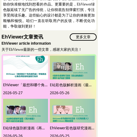
助你快准狠地找到想看的作品。更重要的是，EhViewer绿
色版延续了无广告的传统，让你彻底告别弹窗打扰，专注
享受阅读乐趣。这些贴心的设计都是为了让你的体验更加
顺畅和愉悦。咱们一直在听取用户的反馈，不断优化功
能，争取做到更好！
EhViewer文章资讯
更多文章
EhViewer article information
关于EhViewer最新的一些文章，感谢大家的关注！
EhViewer「最想和哪个角色做同桌」学期票选-让角色用性格和温度打动你
E站彩色版解析漫画《最后的战役》-探研E站传送门漫画
2026-05-27
2026-05-26
E站绿色版剖析漫画《再次相爱》-缕析E站白色版漫画
EhViewer彩色版研究漫画《讨厌的爱人》-剖解EhViewer网站漫画
2026-05-26
2026-05-25