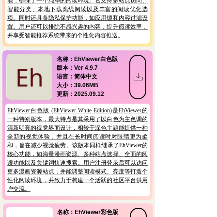
能，确保了一个纯净的阅读环境。它支持多站点访问、
智能分类、本地下载离线阅读以及丰富的阅读优化选
项。同时还具备隐私保护功能，如应用锁和内容过滤设
置。用户还可以排除不感兴趣的内容，提升阅读效率，
并享受智能推荐系统带来的个性化内容推送。
名称：EhViewer白色版
版本：Ver 4.9.7
ꄔ
语言：简体中文
大小：39.06MB
更新：2025.09.12
EhViewer白色版 (EhViewer White Edition)是EhViewer的
一种特别版本，最大特点是其采用了以白色为主色调的
清新明亮的视觉界面设计，相较于深色主题能提供一种
全新的视觉体验，并且在长时间阅读时对眼睛更为柔
和，旨在减少视觉疲劳。该版本同样继承了EhViewer的
核心功能，如海量漫画资源、多种站点选择、全面的阅
读功能以及关键词快速搜索。用户注册登录后可以访问
更多漫画资源站点，并能调整阅读模式、亮度等打造个
性化阅读环境，并致力于构建一个活跃的社区平台供用
户交流。
名称：EhViewer彩色版