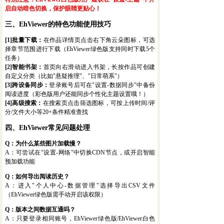
启自动暗色切换，保护眼睛更贴心！
三、EhViewer的特色功能使用技巧
[1]批量下载：
在作品详情页点击右下角云朵图标，可选
择章节范围进行下载（EhViewer绿色版支持同时下载5个
任务）
[2]智能书架：
首页向右滑动进入书架，长按作品可创建
自定义分类（比如"悬疑推理"、"日常萌系"）
[3]跨设备同步：
登录账号后可在"设置-数据同步"中备份
阅读进度（彩色版用户还能同步个性化主题设置哦！）
[4]高级搜索：
在搜索页点击筛选图标，可按上传时间/评
分/文件大小等20+条件精准查找
四、EhViewer常见问题处理
Q：为什么某些图片加载慢？
A：可尝试在"设置-网络"中切换CDN节点，或开启智能
预加载功能
Q：如何导出阅读历史？
A：进入"个人中心-数据管理"选择导出CSV文件
（EhViewer绿色版需手动开启该权限）
Q：版本之间数据互通吗？
A：只要登录相同账号，EhViewer绿色版/EhViewer白色