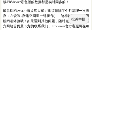
版/EhViewer彩色版的数据都是实时同步的！
最后EhViewer小编提醒大家：建议每隔半个月清理一次缓
存（在设置-存储空间里一键操作），这样能始终保持流
投诉举报
畅阅读体验哦！如果遇到其他问题，随时点击EhViewer官
方网站首页最下方的联系我们，EhViewer官方客服将在每
天10:00-22:00在线答疑噢~
用户留言
联系我们
EhViewer user message
您的留言将在EhViewer官方审核通过后展示！
全部评论
(
278
)
欢迎您在EhViewer官方网站留下宝贵的意见~
j****m
2026-06-16 17:19
终于搞定了EHVIEWER下载安装，但连蓝牙翻
页器没反应啊，是不是EhViewer绿色版
1.9.8.0不支持外设？
回复
ꂖ