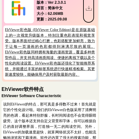
版本：Ver 2.3.0.1
ꄔ
语言：简体中文
大小：62.06MB
更新：2025.09.08
EhViewer彩色版 (EhViewer Color Edition)是在原版基础
上的一次视觉升级版本，特别注重色彩表现和视觉享
受。版本界面经过精心打磨，色彩搭配更加鲜亮，致力
于让每一页漫画的色彩都得到淋漓尽致的展现。
EhViewer彩色版同样拥有海量的漫画资源，覆盖多种类
型作品，并支持高清画质阅读、便捷的离线下载以及个
性化的阅读设置。EhViewer彩色版还强化了智能推荐系
统，并能通过丰富的标签系统进行快速精准检索。其更
新速度较快，能确保用户及时获取最新内容。
EhViewer软件特点
EhViewer Software Characteristic
说到EhViewer的特点，那可真是多得数不过来！首先就是
它的个性化设计啦。咱们的EhViewer白色版采用了清爽明
亮的色调，看起来特别舒服，长时间阅读也不会觉得眼睛
疲劳。这个版本还支持自定义背景和字体，你可以根据自
己的喜好调整界面，打造独一无二的阅读空间。另外，
EhViewer的加载速度超快，就算网络状况不太好，也能流
畅地浏览和下载漫画。软件还内置了强大的搜索功能，帮