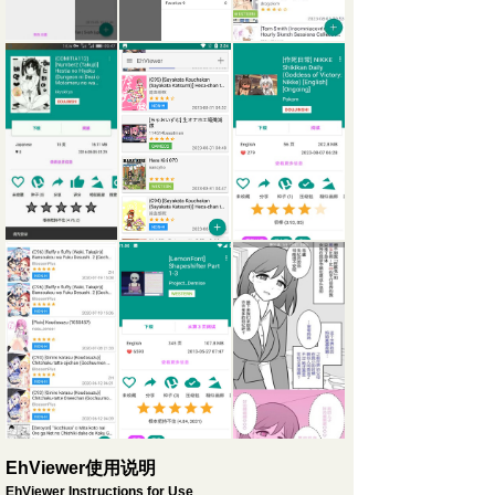
EhViewer使用说明
EhViewer Instructions for Use